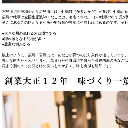
宮島周辺の波穏やかな広島湾には、牡蠣筏（かきいかだ）が並び、牡蠣が
広島の牡蠣は全国生産数№１なことは、有名ですね。 その牡蠣の出す泥が
そこにあなごの餌となる小魚や甲殻類が豊富に生息しはじめるのです。そ
●大きな川の流れる河口堰である
●隠れ家となる泥地が多い
●豊富な餌がある
以上のように、広島・宮島には、あなごが育つのに好条件が揃っています
豊かな餌をたっぷりと食べ、恵まれた生育環境で育った瀬戸内海のあなご
程よく脂ののった口どけの良いものが多く、味も食感も絶品です。