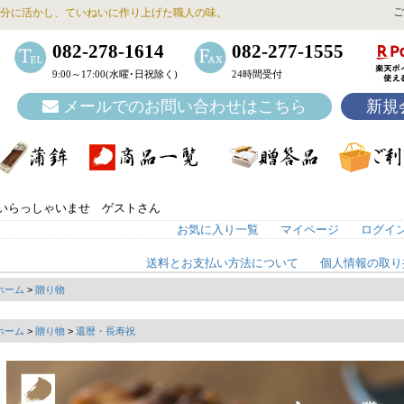
ご
分に活かし、ていねいに作り上げた職人の味。
082-278-1614
082-277-1555
9:00～17:00(水曜･日祝除く)
24時間受付
メールでのお問い合わせはこちら
新規
いらっしゃいませ ゲストさん
お気に入り一覧
マイページ
ログイ
送料とお支払い方法について
個人情報の取り
ホーム
>
贈り物
ホーム
>
贈り物
>
還暦・長寿祝