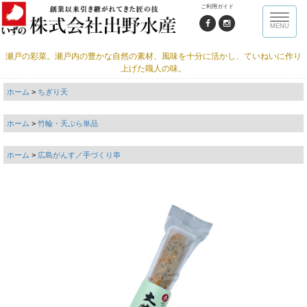
ご利用ガイド
Toggle
MENU
naviga
瀬戸の彩菜。瀬戸内の豊かな自然の素材、風味を十分に活かし、ていねいに作り
上げた職人の味。
ホーム
>
ちぎり天
ホーム
>
竹輪・天ぷら単品
ホーム
>
広島がんす／手づくり串