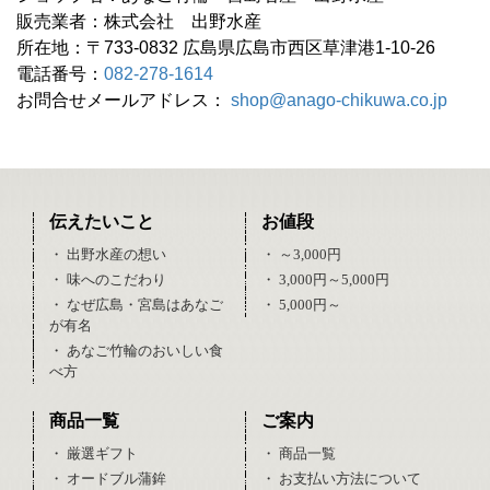
販売業者：株式会社 出野水産
所在地：〒733-0832 広島県広島市西区草津港1-10-26
電話番号：
082-278-1614
お問合せメールアドレス：
shop@anago-chikuwa.co.jp
伝えたいこと
お値段
・ 出野水産の想い
・ ～3,000円
・ 味へのこだわり
・ 3,000円～5,000円
・ なぜ広島・宮島はあなご
・ 5,000円～
が有名
・ あなご竹輪のおいしい食
べ方
商品一覧
ご案内
・ 厳選ギフト
・ 商品一覧
・ オードブル蒲鉾
・ お支払い方法について