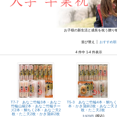
お子様の新生活と成長を祝う贈り
並び替え
おすすめ順
4 件中 1-4 件表示
T7-7 あなご竹輪3本・あなご
T5-3 あなご竹輪4本・鯛ちく
竹輪山椒2本・あなご竹輪チー
本・かき蒲鉾2枚・あなご天
ズ2本・鯛ちく2本・あなご天2
枚・たこ天2枚
枚・たこ天2枚・かき蒲鉾2枚
(税込)
3,970円