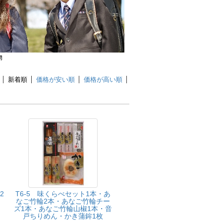
物
新着順
価格が安い順
価格が高い順
2
T6-5 味くらべセット1本・あ
２
なご竹輪2本・あなご竹輪チー
ズ1本・あなご竹輪山椒1本・音
戸ちりめん・かき蒲鉾1枚