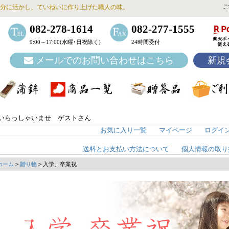
ご
分に活かし、ていねいに作り上げた職人の味。
082-278-1614
082-277-1555
9:00～17:00(水曜･日祝除く)
24時間受付
メールでのお問い合わせはこちら
新規
いらっしゃいませ ゲストさん
お気に入り一覧
マイページ
ログイ
送料とお支払い方法について
個人情報の取り
ホーム
>
贈り物
> 入学、卒業祝