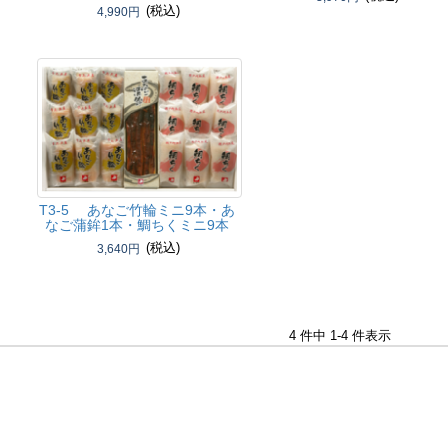
(税込)
4,990円
T3-5 あなご竹輪ミニ9本・あ
なご蒲鉾1本・鯛ちくミニ9本
(税込)
3,640円
4 件中 1-4 件表示