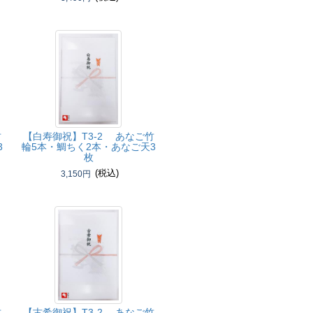
竹
【白寿御祝】
T3-2 あなご竹
3
輪5本・鯛ちく2本・あなご天3
枚
(税込)
3,150円
竹
【古希御祝】
T3-2 あなご竹