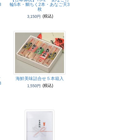
3
輪5本・鯛ちく2本・あなご天3
枚
(税込)
3,150円
竹
海鮮美味詰合せ５本箱入
3
(税込)
1,550円