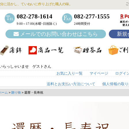
ご
分に活かし、ていねいに作り上げた職人の味。
082-278-1614
082-277-1555
9:00～17:00(水曜･日祝除く)
24時間受付
メールでのお問い合わせはこちら
新規
いらっしゃいませ ゲストさん
お気に入り一覧
マイページ
ログイ
送料とお支払い方法について
個人情報の取り
ホーム
>
贈り物
> 還暦・長寿祝