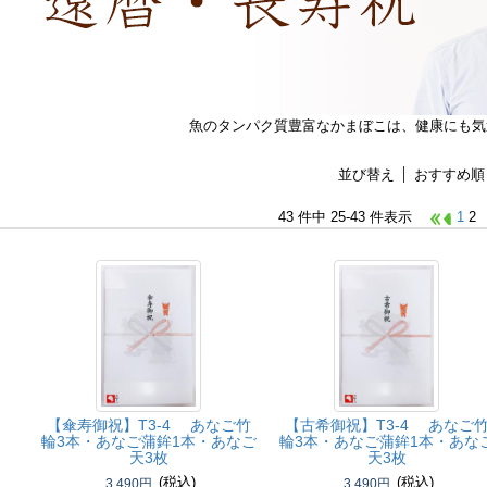
魚のタンパク質豊富なかまぼこは、健康にも気
並び替え
おすすめ順
43 件中 25-43 件表示
1
2
【傘寿御祝】
T3-4 あなご竹
【古希御祝】
T3-4 あなご
輪3本・あなご蒲鉾1本・あなご
輪3本・あなご蒲鉾1本・あな
天3枚
天3枚
(税込)
(税込)
3,490円
3,490円