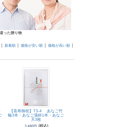
遣った贈り物
新着順
価格が安い順
価格が高い順
竹
【喜寿御祝】
T3-4 あなご竹
ご
輪3本・あなご蒲鉾1本・あなご
天3枚
(税込)
3,490円