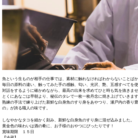
魚という生ものが相手の仕事では、素材に触れなければわからないことば
毎日の原料の違い、触ってみた手の感触、匂い、光沢、艶、五感すべてを
対話をするように確かめながら、最高の出来を求めてひと時も気を抜きま
とくにあなごは早朝より、秘伝のタレで一枚一枚丹念に焼き上げていきま
熟練の手法で練り上げた新鮮な白身魚のすり身をあやつり、瀬戸内の香り
の」が誇る職人の味です。
しなやかなタコを細かく刻み、新鮮な白身魚のすり身に混ぜ込みました。
黄金色の味わいは酒の肴に、お子様のおやつにぴったりです！
賞味期限 １５日
【冷蔵】