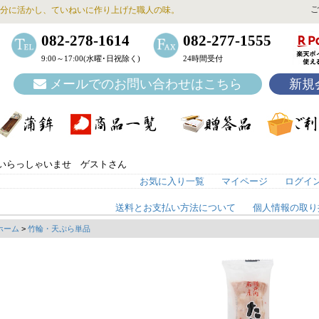
ご
分に活かし、ていねいに作り上げた職人の味。
082-278-1614
082-277-1555
9:00～17:00(水曜･日祝除く)
24時間受付
メールでのお問い合わせはこちら
新規
いらっしゃいませ ゲストさん
お気に入り一覧
マイページ
ログイ
送料とお支払い方法について
個人情報の取り
ホーム
>
竹輪・天ぷら単品