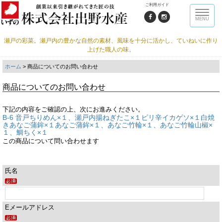
ご利用ガイド
Toggle
MENU
naviga
瀬戸の彩菜。瀬戸内の豊かな自然の素材、風味を十分に活かし、ていねいに作り
上げた職人の味。
ホーム
> 商品についてのお問い合わせ
商品についてのお問い合わせ
下記の内容をご確認の上、次にお進みください。
B-6 音戸ちりめん×１、瀬戸内揚ねぎたこ×１ピリ辛イカゲソ×１白焼
きあなご蒲鉾×１あなご蒲鉾×１、あなご竹輪×１、あなご竹輪山椒×
１、鯛ちく×１
この商品について問い合わせます
氏名
Eメールアドレス