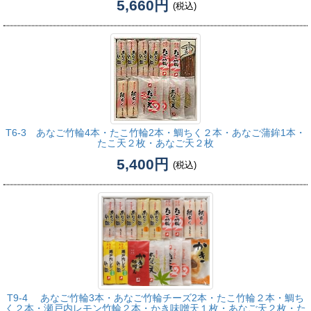
5,660円
(税込)
T6-3 あなご竹輪4本・たこ竹輪2本・鯛ちく２本・あなご蒲鉾1本・
たこ天２枚・あなご天２枚
5,400円
(税込)
T9-4 あなご竹輪3本・あなご竹輪チーズ2本・たこ竹輪２本・鯛ち
く２本・瀬戸内レモン竹輪２本・かき味噌天１枚・あなご天２枚・た