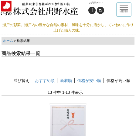
ご利用ガイド
Toggle
MENU
naviga
瀬戸の彩菜。瀬戸内の豊かな自然の素材、風味を十分に活かし、ていねいに作り
上げた職人の味。
ホーム
> 検索結果
商品検索結果一覧
並び替え
おすすめ順
新着順
価格が安い順
価格が高い順
13 件中 1-13 件表示