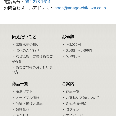
電話番号：
082-278-1614
お問合せメールアドレス：
shop@anago-chikuwa.co.jp
伝えたいこと
お値段
・ 出野水産の想い
・ ～3,000円
・ 味へのこだわり
・ 3,000円～5,000円
・ なぜ広島・宮島はあなご
・ 5,000円～
が有名
・ あなご竹輪のおいしい食
べ方
商品一覧
ご案内
・ 厳選ギフト
・ 商品一覧
・ オードブル蒲鉾
・ お支払い方法について
・ 竹輪・揚げ天単品
・ 新規会員登録
・ 蒲鉾単品
・ ログイン
・ ちぎり天
・ マイページ