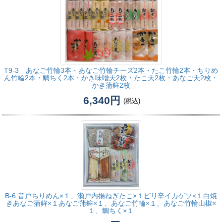
T9-3 あなご竹輪3本・あなご竹輪チーズ2本・たこ竹輪2本・ちりめ
ん竹輪2本・鯛ちく2本・かき味噌天2枚・たこ天2枚・あなご天2枚・
かき蒲鉾2枚
6,340円
(税込)
B-6 音戸ちりめん×１、瀬戸内揚ねぎたこ×１ピリ辛イカゲソ×１白焼
きあなご蒲鉾×１あなご蒲鉾×１、あなご竹輪×１、あなご竹輪山椒×
１、鯛ちく×１