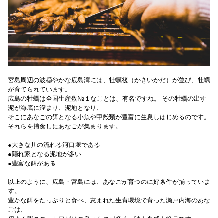
宮島周辺の波穏やかな広島湾には、牡蠣筏（かきいかだ）が並び、牡蠣
が育てられています。
広島の牡蠣は全国生産数№１なことは、有名ですね。 その牡蠣の出す
泥が海底に溜まり、泥地となり、
そこにあなごの餌となる小魚や甲殻類が豊富に生息しはじめるのです。
それらを捕食しにあなごが集まります。
●大きな川の流れる河口堰である
●隠れ家となる泥地が多い
●豊富な餌がある
以上のように、広島・宮島には、あなごが育つのに好条件が揃っていま
す。
豊かな餌をたっぷりと食べ、恵まれた生育環境で育った瀬戸内海のあな
ごは、