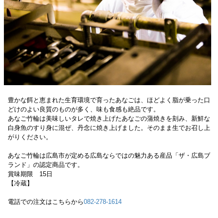
豊かな餌と恵まれた生育環境で育ったあなごは、ほどよく脂が乗った口
どけのよい良質のものが多く、味も食感も絶品です。
あなご竹輪は美味しいタレで焼き上げたあなごの蒲焼きを刻み、新鮮な
白身魚のすり身に混ぜ、丹念に焼き上げました。そのまま生でお召し上
がりください。
あなご竹輪は広島市が定める広島ならではの魅力ある産品「ザ・広島ブ
ランド」の認定商品です。
賞味期限 15日
【冷蔵】
電話での注文はこちらから
082-278-1614