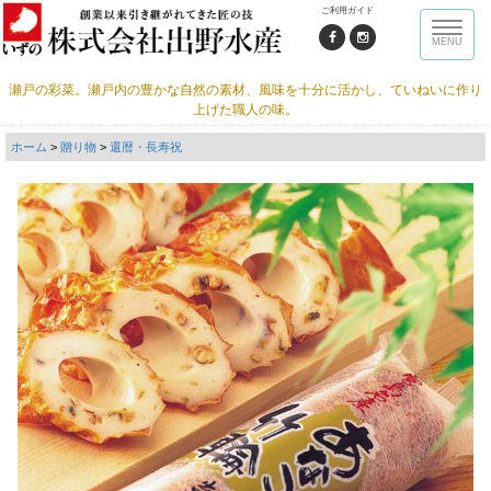
ご利用ガイド
Toggle
MENU
naviga
瀬戸の彩菜。瀬戸内の豊かな自然の素材、風味を十分に活かし、ていねいに作り
上げた職人の味。
ホーム
>
贈り物
>
還暦・長寿祝