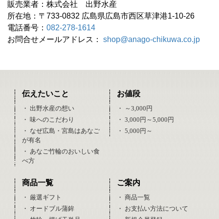
販売業者：株式会社 出野水産
所在地：〒733-0832 広島県広島市西区草津港1-10-26
電話番号：
082-278-1614
お問合せメールアドレス：
shop@anago-chikuwa.co.jp
伝えたいこと
お値段
・ 出野水産の想い
・ ～3,000円
・ 味へのこだわり
・ 3,000円～5,000円
・ なぜ広島・宮島はあなご
・ 5,000円～
が有名
・ あなご竹輪のおいしい食
べ方
商品一覧
ご案内
・ 厳選ギフト
・ 商品一覧
・ オードブル蒲鉾
・ お支払い方法について