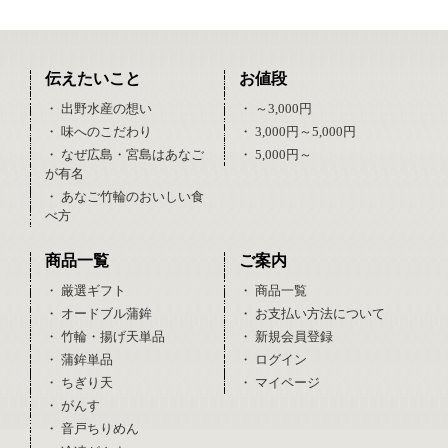
伝えたいこと
お値段
・ 出野水産の想い
・ ～3,000円
・ 味へのこだわり
・ 3,000円～5,000円
・ なぜ広島・宮島はあなご
・ 5,000円～
が有名
・ あなご竹輪のおいしい食
べ方
商品一覧
ご案内
・ 厳選ギフト
・ 商品一覧
・ オードブル蒲鉾
・ お支払い方法について
・ 竹輪・揚げ天単品
・ 新規会員登録
・ 蒲鉾単品
・ ログイン
・ ちぎり天
・ マイページ
・ がんす
・ 音戸ちりめん