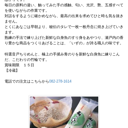
毎日の原料の違い、触ってみた手の感触、匂い、光沢、艶、五感すべて
を使いながらの作業です。
対話をするように確かめながら、最高の出来を求めてひと時も気を抜き
ません。
とくにあなごは早朝より、秘伝のタレで一枚一枚丹念に焼き上げていき
ます。
熟練の手法で練り上げた新鮮な白身魚のすり身をあやつり、瀬戸内の香
り豊かな商品をつくりあげることは、「いずの」が誇る職人の味です。
特選音戸ちりめんと、極上の手揉み青のりを新鮮な白身魚に練りこん
だ、こだわりの竹輪です。
賞味期限 １５日
【冷蔵】
電話での注文はこちらから
082-278-1614