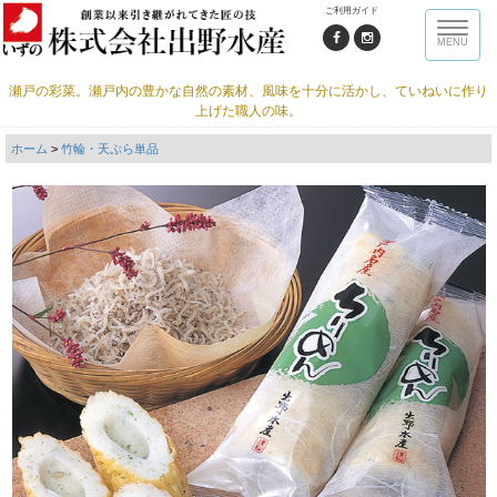
ご利用ガイド
Toggle
MENU
naviga
瀬戸の彩菜。瀬戸内の豊かな自然の素材、風味を十分に活かし、ていねいに作り
上げた職人の味。
ホーム
>
竹輪・天ぷら単品