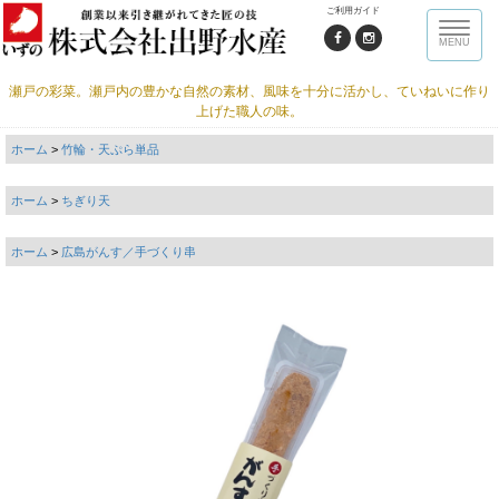
ご利用ガイド
Toggle
MENU
naviga
瀬戸の彩菜。瀬戸内の豊かな自然の素材、風味を十分に活かし、ていねいに作り
上げた職人の味。
ホーム
>
竹輪・天ぷら単品
ホーム
>
ちぎり天
ホーム
>
広島がんす／手づくり串