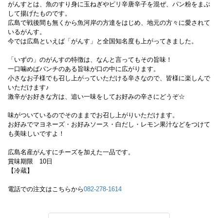
がんすとは、魚のすり身に玉ねぎやピリ辛唐辛子を混ぜ、パン粉をまぶ
して揚げたものです。
広島で戦後間も無くから魚河岸の方達をはじめ、地元の方々に愛されて
いるがんす。
今では広島といえば「がんす」と全国知名度も上がってきました。
「いずの」のがんすの特徴は、なんと言ってもその旨味！
一口噛めばパンチのある旨味が口の中に広がります。
小さなお子様でも召し上がっていただける辛さなので、皆様に楽しんで
いただけます♪
激辛がお好きな方は、追い一味をしてお好みの辛さにどうぞ☆
味がついているのでそのままでお召し上がりいただけます。
お好みでマヨネーズ・お好みソース・白だし・レモン果汁などをつけて
も美味しいですよ！
広島名産がんすにチーズを加えた一品です。
賞味期限 10日
【冷蔵】
電話での注文はこちらから
082-278-1614