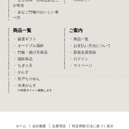
が有名
・ あなご竹輪のおいしい食
べ方
商品一覧
ご案内
・ 厳選ギフト
・ 商品一覧
・ オードブル蒲鉾
・ お支払い方法について
・ 竹輪・揚げ天単品
・ 新規会員登録
・ 蒲鉾単品
・ ログイン
・ ちぎり天
・ マイページ
・ がんす
・ 音戸ちりめん
・ 冷凍がんす
※外部サイトへ移動します
ホーム
会社概要
企業理念
特定商取引法に基づく表示