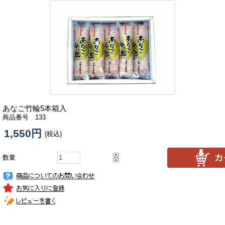
あなご竹輪5本箱入
商品番号 133
1,550円
(税込)
数量