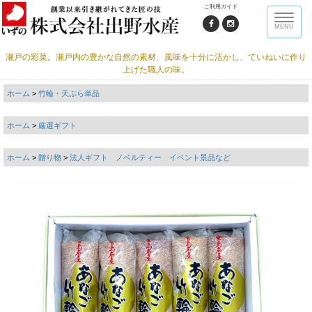
ご利用ガイド
Toggle
MENU
naviga
瀬戸の彩菜。瀬戸内の豊かな自然の素材、風味を十分に活かし、ていねいに作り
上げた職人の味。
ホーム
>
竹輪・天ぷら単品
ホーム
>
厳選ギフト
ホーム
>
贈り物
>
法人ギフト ノベルティー イベント景品など