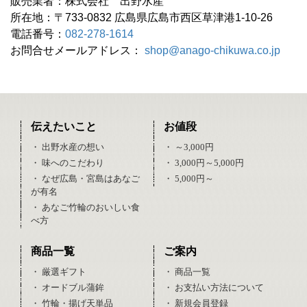
販売業者：株式会社 出野水産
所在地：〒733-0832 広島県広島市西区草津港1-10-26
電話番号：
082-278-1614
お問合せメールアドレス：
shop@anago-chikuwa.co.jp
伝えたいこと
お値段
・ 出野水産の想い
・ ～3,000円
・ 味へのこだわり
・ 3,000円～5,000円
・ なぜ広島・宮島はあなご
・ 5,000円～
が有名
・ あなご竹輪のおいしい食
べ方
商品一覧
ご案内
・ 厳選ギフト
・ 商品一覧
・ オードブル蒲鉾
・ お支払い方法について
・ 竹輪・揚げ天単品
・ 新規会員登録