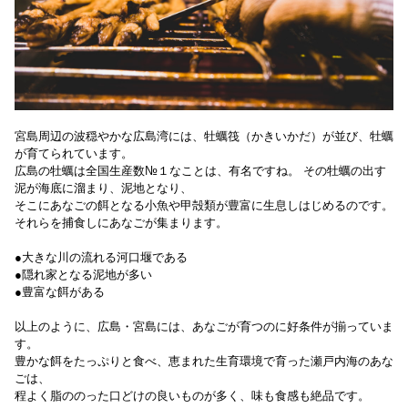
宮島周辺の波穏やかな広島湾には、牡蠣筏（かきいかだ）が並び、牡蠣
が育てられています。
広島の牡蠣は全国生産数№１なことは、有名ですね。 その牡蠣の出す
泥が海底に溜まり、泥地となり、
そこにあなごの餌となる小魚や甲殻類が豊富に生息しはじめるのです。
それらを捕食しにあなごが集まります。
●大きな川の流れる河口堰である
●隠れ家となる泥地が多い
●豊富な餌がある
以上のように、広島・宮島には、あなごが育つのに好条件が揃っていま
す。
豊かな餌をたっぷりと食べ、恵まれた生育環境で育った瀬戸内海のあな
ごは、
程よく脂ののった口どけの良いものが多く、味も食感も絶品です。