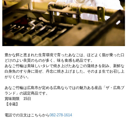
豊かな餌と恵まれた生育環境で育ったあなごは、ほどよく脂が乗った口
どけのよい良質のものが多く、味も食感も絶品です。
あなご竹輪は美味しいタレで焼き上げたあなごの蒲焼きを刻み、新鮮な
白身魚のすり身に混ぜ、丹念に焼き上げました。そのまま生でお召し上
がりください。
あなご竹輪は広島市が定める広島ならではの魅力ある産品「ザ・広島ブ
ランド」の認定商品です。
賞味期限 15日
【冷蔵】
電話での注文はこちらから
082-278-1614