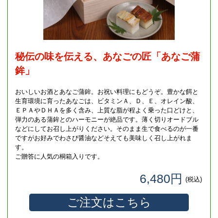
秘伝の味を伝える、あなごの匠「あなご蒲
鉾」
おいしいお酒とあなご蒲鉾。お祝い料理にもどうぞ。豊かな餌と
生育環境に育ったあなごは、ビタミンＡ、Ｄ、Ｅ、オレイン酸、
ＥＰＡやＤＨＡを多く含み、上質な脂が程よく乗った口どけと、
弾力のある蒲鉾とのハーモニーが絶品です。薄く切りオードブル
などにしてお召し上がりください。そのまま生で食べるのが一番
ですがお好みでわさび醤油などそえても美味しく召し上がれま
す。
ご贈答に人気の桐箱入りです。
6,480円
(税込)
ご注文はこちら