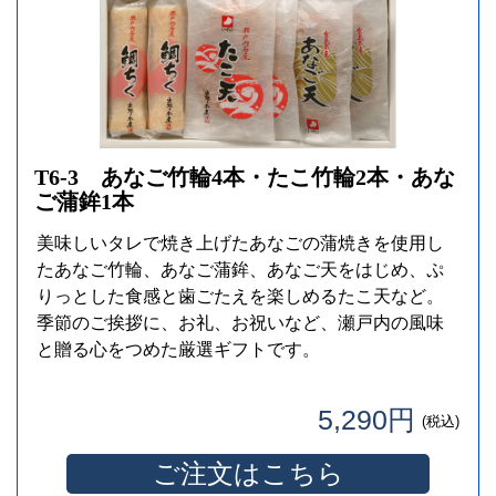
T6-3 あなご竹輪4本・たこ竹輪2本・あな
ご蒲鉾1本
美味しいタレで焼き上げたあなごの蒲焼きを使用し
たあなご竹輪、あなご蒲鉾、あなご天をはじめ、ぷ
りっとした食感と歯ごたえを楽しめるたこ天など。
季節のご挨拶に、お礼、お祝いなど、瀬戸内の風味
と贈る心をつめた厳選ギフトです。
5,290円
(税込)
ご注文はこちら