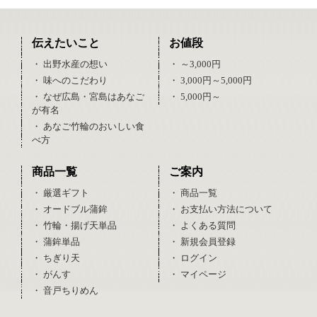
伝えたいこと
お値段
・ 出野水産の想い
・ ～3,000円
・ 味へのこだわり
・ 3,000円～5,000円
・ なぜ広島・宮島はあなご
・ 5,000円～
が有名
・ あなご竹輪のおいしい食
べ方
商品一覧
ご案内
・ 厳選ギフト
・ 商品一覧
・ オードブル蒲鉾
・ お支払い方法について
・ 竹輪・揚げ天単品
・ よくある質問
・ 蒲鉾単品
・ 新規会員登録
・ ちぎり天
・ ログイン
・ がんす
・ マイページ
・ 音戸ちりめん