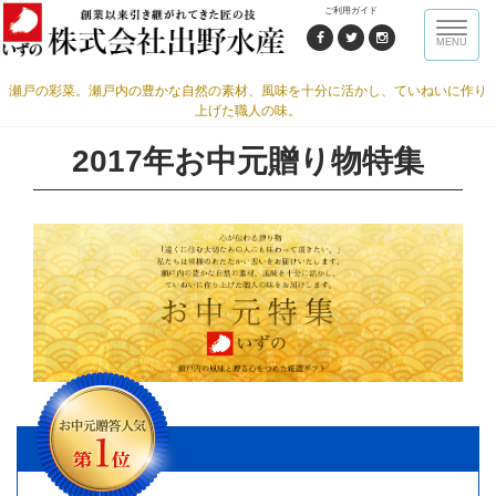
ご利用ガイド
Toggle
MENU
naviga
瀬戸の彩菜。瀬戸内の豊かな自然の素材、風味を十分に活かし、ていねいに作り
上げた職人の味。
2017年お中元贈り物特集