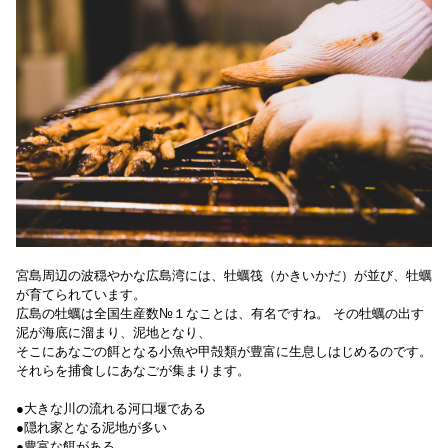
宮島周辺の波穏やかな広島湾には、牡蠣筏（かきいかだ）が並び、牡蠣
が育てられています。
広島の牡蠣は全国生産数№１なことは、有名ですね。 その牡蠣の出す
泥が海底に溜まり、泥地となり、
そこにあなごの餌となる小魚や甲殻類が豊富に生息しはじめるのです。
それらを捕食しにあなごが集まります。
●大きな川の流れる河口堰である
●隠れ家となる泥地が多い
●豊富な餌がある