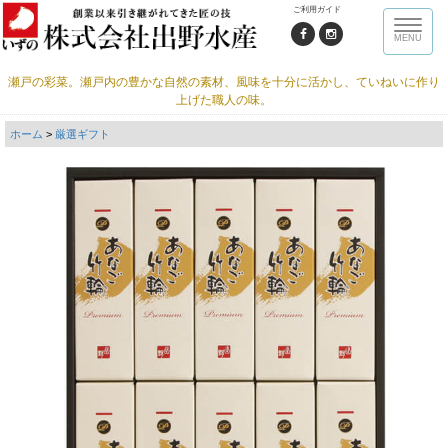
ご利用ガイド
Toggle
MENU
naviga
瀬戸の彩菜。瀬戸内の豊かな自然の素材、風味を十分に活かし、ていねいに作り
上げた職人の味。
ホーム
>
厳選ギフト